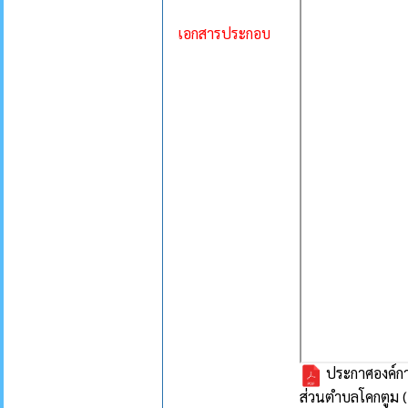
เอกสารประกอบ
ประกาศองค์กา
ส่วนตำบลโคกตูม (เ